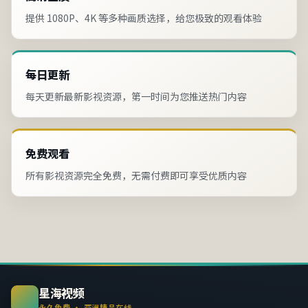
提供 1080P、4K 等多种画质选择，给您极致的观看体验
每日更新
每天更新最新影视资源，第一时间为您推送热门内容
免费观看
所有影视资源完全免费，无需付费即可享受优质内容
星海视频
永久免费 · 亚洲精品在线