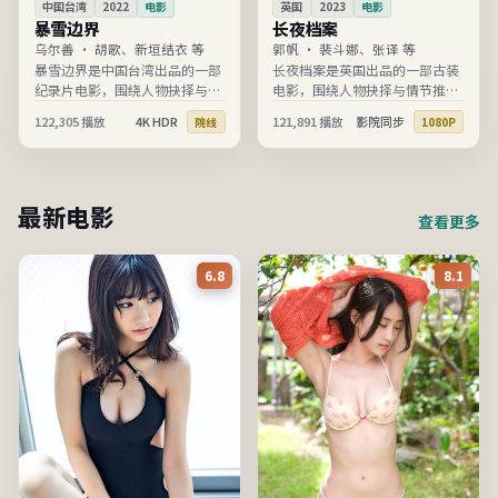
中国台湾
2022
电影
英国
2023
电影
暴雪边界
长夜档案
乌尔善
·
胡歌、新垣结衣 等
郭帆
·
裴斗娜、张译 等
暴雪边界是中国台湾出品的一部
长夜档案是英国出品的一部古装
纪录片电影，围绕人物抉择与情
电影，围绕人物抉择与情节推进
节推进展开，节奏清晰、信息完
展开，节奏清晰、信息完整，适
122,305
播放
4K HDR
121,891
播放
影院同步
院线
1080P
整，适合在线高清观看。
合在线高清观看。
最新电影
查看更多
6.8
8.1