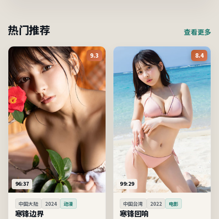
热门推荐
查看更多
9.3
8.4
96:37
99:29
中国大陆
2024
动漫
中国台湾
2022
电影
寒锋边界
寒锋回响